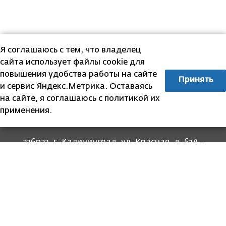
Я соглашаюсь с тем, что владелец
сайта использует файлы cookie для
повышения удобства работы на сайте
Принять
и сервис Яндекс.Метрика. Оставаясь
на сайте, я соглашаюсь с политикой их
применения.
236023, г. Калининград, ул. Красная, д. 63А -
прием граждан
236022, г. Калининград, ул. Комсомольская, 51
- юридический адрес
8 (4012) 674-560
- для связи со специалистами
отделов
8-800-707-62-62