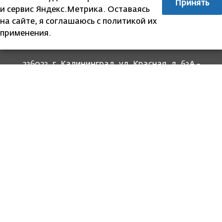
Принять
и сервис Яндекс.Метрика. Оставаясь
на сайте, я соглашаюсь с политикой их
применения.
236023, г. Калининград, ул. Красная, д. 63А -
прием граждан
236022, г. Калининград, ул. Комсомольская, 51
- юридический адрес
8 (4012) 674-560
- для связи со специалистами
отделов
8-800-707-62-62
Информация
Законодательство