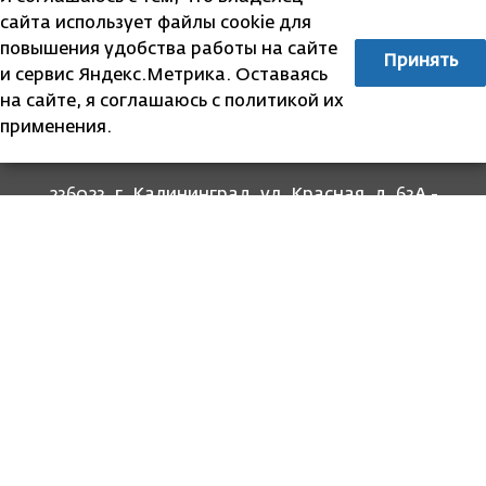
сайта использует файлы cookie для
повышения удобства работы на сайте
Принять
и сервис Яндекс.Метрика. Оставаясь
на сайте, я соглашаюсь с политикой их
применения.
236023, г. Калининград, ул. Красная, д. 63А -
прием граждан
236022, г. Калининград, ул. Комсомольская, 51
- юридический адрес
8 (4012) 674-560
- для связи со специалистами
отделов
8-800-707-62-62
Информация