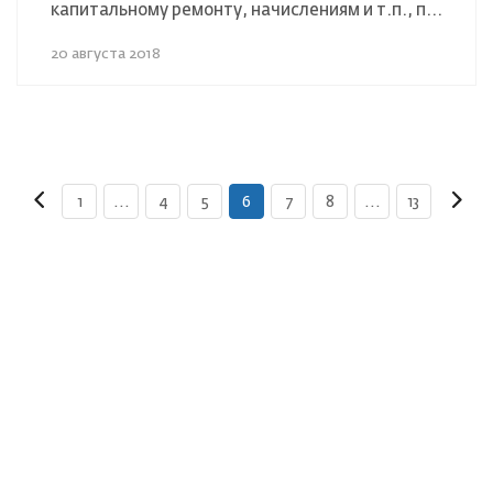
капитальному ремонту, начислениям и т.п., п...
20 августа 2018
1
...
4
5
6
7
8
...
13