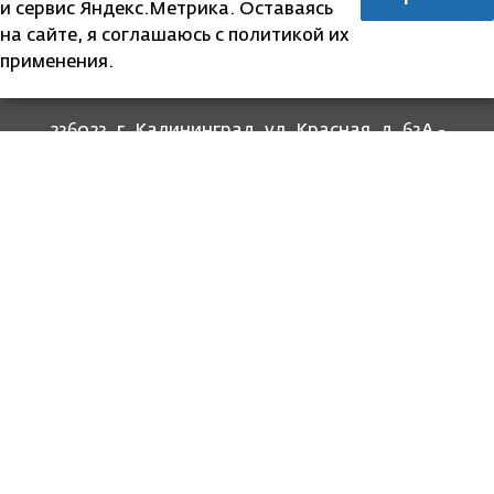
и сервис Яндекс.Метрика. Оставаясь
на сайте, я соглашаюсь с политикой их
применения.
236023, г. Калининград, ул. Красная, д. 63А -
прием граждан
236022, г. Калининград, ул. Комсомольская, 51
- юридический адрес
8 (4012) 674-560
- для связи со специалистами
отделов
8-800-707-62-62
Информация
Законодательство