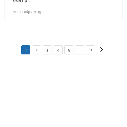
был пр...
21 октября 2019
1
2
3
4
5
...
11