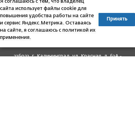
Я соглашаюсь с тем, что владелец
сайта использует файлы cookie для
повышения удобства работы на сайте
Принять
и сервис Яндекс.Метрика. Оставаясь
на сайте, я соглашаюсь с политикой их
применения.
236023, г. Калининград, ул. Красная, д. 63А -
прием граждан
236022, г. Калининград, ул. Комсомольская, 51
- юридический адрес
8 (4012) 674-560
- для связи со специалистами
отделов
8-800-707-62-62
Информация