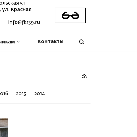
ольская 51
 ул. Красная
info@fkr39.ru
Контакты
никам
2016
2015
2014