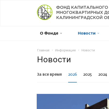
Мой дом в капремонте
О Фонде
Новости
Оплатить онлайн
Личный кабинет
Главная
Информация
Новости
Новости
Отправить обращение
За все время
2026
2025
2024
Смена собственника
Рассрочка платежа
Не пришла квитанция