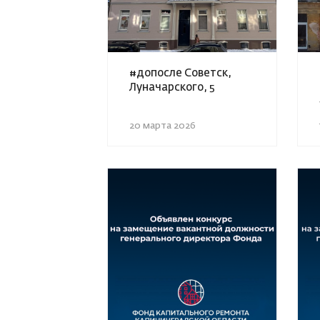
#допосле Советск,
Луначарского, 5
20 марта 2026