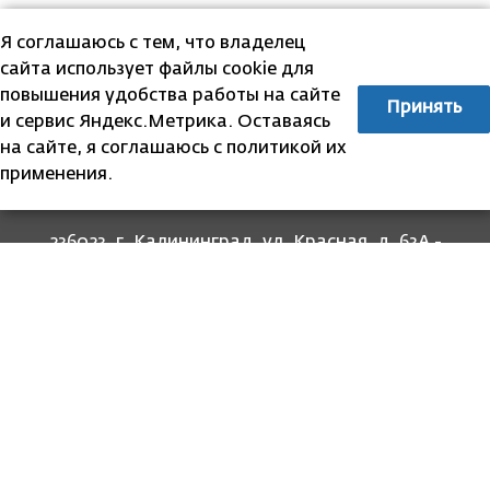
Я соглашаюсь с тем, что владелец
сайта использует файлы cookie для
повышения удобства работы на сайте
Принять
и сервис Яндекс.Метрика. Оставаясь
на сайте, я соглашаюсь с политикой их
применения.
236023, г. Калининград, ул. Красная, д. 63А -
прием граждан
236022, г. Калининград, ул. Комсомольская, 51
- юридический адрес
8 (4012) 674-560
- для связи со специалистами
отделов
8-800-707-62-62
Информация