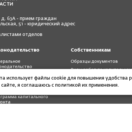
, д. 63А - прием граждан
ольская, 51 - юридический адрес
иалистами отделов
конодательство
Собственникам
еральное
Образцы документов
онодательство
Виды работ по капитально
иональное
ремонту
йта использует файлы cookie для повышения удобства р
онодательство
 сайте, я соглашаюсь с политикой их применения.
ткосрочные планы
грамма капитального
онта
 организация Калининградской области «Фонд
ва в многоквартирных домах»