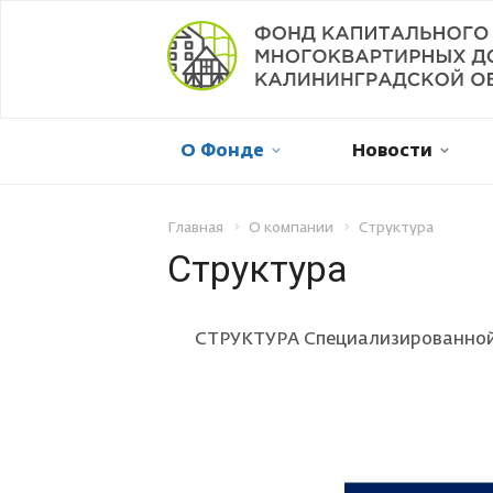
Мой дом в капремонте
О Фонде
Новости
Оплатить онлайн
Личный кабинет
Главная
О компании
Структура
Структура
Отправить обращение
СТРУКТУРА Специализированной 
Смена собственника
Рассрочка платежа
Не пришла квитанция