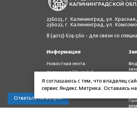
236023, г. Калининград, ул. Красная
236022, г. Калининград, ул. Комсом
8 (4012) 674-560
- для связи со спец
Информация
За
Новостная лента
Фед
зак
Капремонт "Онлайн"
Рег
Я соглашаюсь с тем, что владелец са
Фотоотчет "до" и "после"
зак
сервис Яндекс.Метрика. Оставаясь на
Кра
Ответьте на вопрос
Про
рем
© Специализированная некоммерческая
капитального ремонта общего имущест