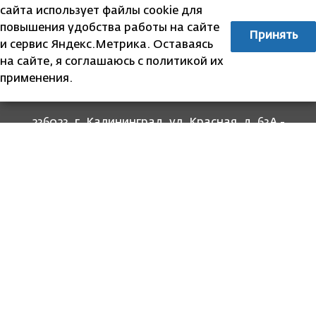
сайта использует файлы cookie для
повышения удобства работы на сайте
Принять
и сервис Яндекс.Метрика. Оставаясь
на сайте, я соглашаюсь с политикой их
применения.
236023, г. Калининград, ул. Красная, д. 63А -
прием граждан
236022, г. Калининград, ул. Комсомольская, 51
- юридический адрес
8 (4012) 674-560
- для связи со специалистами
отделов
8-800-707-62-62
Информация