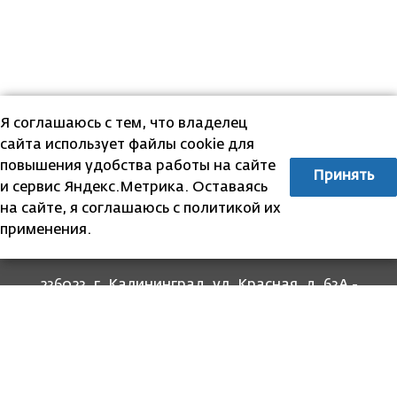
Я соглашаюсь с тем, что владелец
сайта использует файлы cookie для
повышения удобства работы на сайте
Принять
и сервис Яндекс.Метрика. Оставаясь
на сайте, я соглашаюсь с политикой их
применения.
236023, г. Калининград, ул. Красная, д. 63А -
прием граждан
236022, г. Калининград, ул. Комсомольская, 51
- юридический адрес
8 (4012) 674-560
- для связи со специалистами
отделов
8-800-707-62-62