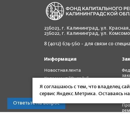
236023, г. Калининград, ул. Красная
236022, г. Калининград, ул. Комсом
8 (4012) 674-560
- для связи со спец
Информация
За
Новостная лента
Фед
зак
Капремонт "Онлайн"
Рег
Я соглашаюсь с тем, что владелец са
Фотоотчет "до" и "после"
зак
сервис Яндекс.Метрика. Оставаясь на
Кра
Ответьте на вопрос
Про
рем
© Специализированная некоммерческая