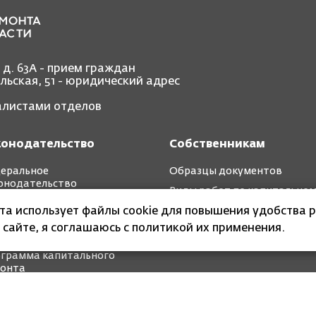
, д. 63А - прием граждан
ольская, 51 - юридический адрес
иалистами отделов
конодательство
Собственникам
еральное
Образцы документов
онодательство
Виды работ по капитально
иональное
ремонту
йта использует файлы cookie для повышения удобства р
онодательство
 сайте, я соглашаюсь с политикой их применения.
ткосрочные планы
грамма капитального
онта
 организация Калининградской области «Фонд