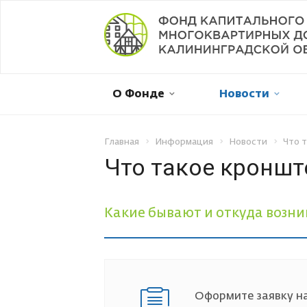
Мой дом в капремонте
О Фонде
Новости
Оплатить онлайн
Личный кабинет
Главная
Информация
Новости
Что 
Что такое кроншт
Отправить обращение
Какие бывают и откуда возни
Смена собственника
Рассрочка платежа
Оформите заявку на
Не пришла квитанция