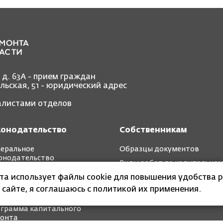
, д. 63А - прием граждан
ольская, 51 - юридический адрес
иалистами отделов
конодательство
Собственникам
еральное
Образцы документов
онодательство
Виды работ по капитально
иональное
ремонту
йта использует файлы cookie для повышения удобства р
онодательство
 сайте, я соглашаюсь с политикой их применения.
ткосрочные планы
грамма капитального
онта