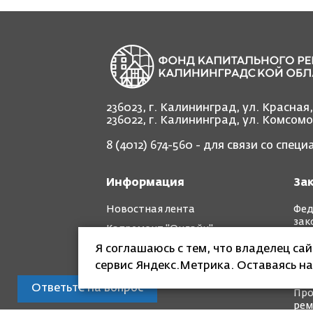
236023, г. Калининград, ул. Красная
236022, г. Калининград, ул. Комсом
8 (4012) 674-560
- для связи со спец
Информация
За
Новостная лента
Фед
зак
Капремонт "Онлайн"
Рег
Я соглашаюсь с тем, что владелец са
Фотоотчет "до" и "после"
зак
сервис Яндекс.Метрика. Оставаясь на
Кра
Ответьте на вопрос
Про
рем