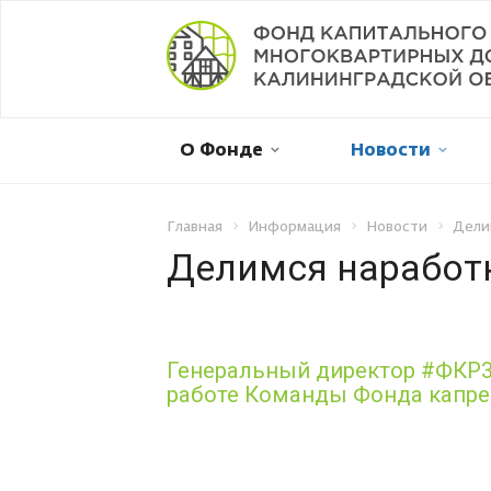
Мой дом в капремонте
О Фонде
Новости
Оплатить онлайн
Личный кабинет
Главная
Информация
Новости
Дели
Делимся наработ
Отправить обращение
Смена собственника
Генеральный директор #ФКР39
работе Команды Фонда капре
Рассрочка платежа
Не пришла квитанция