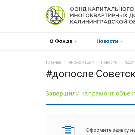
Мой дом в капремонте
О Фонде
Новости
Оплатить онлайн
Личный кабинет
Главная
Информация
Новости
#допо
#допосле Советск
Отправить обращение
Завершили капремонт объект
Смена собственника
Рассрочка платежа
Оформите заявку на
Не пришла квитанция