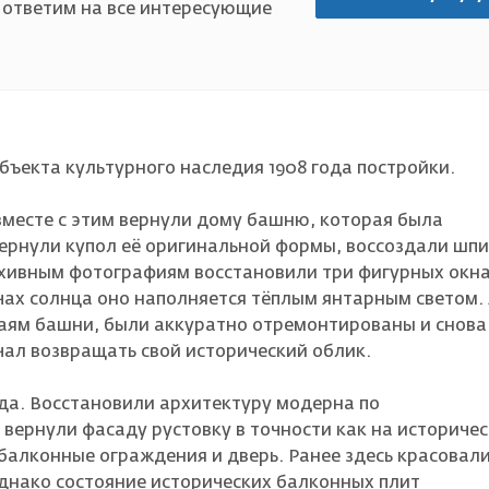
 ответим на все интересующие
ъекта культурного наследия 1908 года постройки.
месте с этим вернули дому башню, которая была
вернули купол её оригинальной формы, воссоздали шп
рхивным фотографиям восстановили три фигурных окна
чах солнца оно наполняется тёплым янтарным светом.
раям башни, были аккуратно отремонтированы и снова
чал возвращать свой исторический облик.
да. Восстановили архитектуру модерна по
вернули фасаду рустовку в точности как на историче
балконные ограждения и дверь. Ранее здесь красовал
днако состояние исторических балконных плит