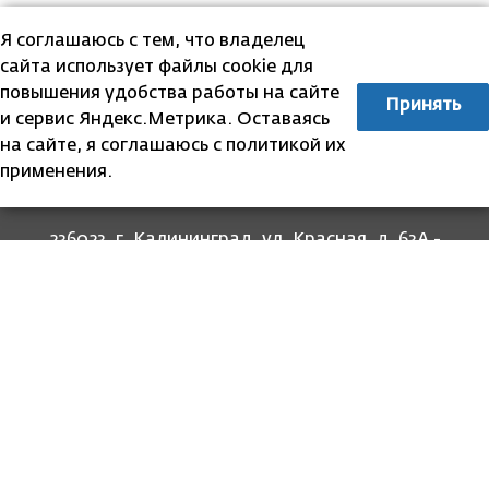
Я соглашаюсь с тем, что владелец
сайта использует файлы cookie для
повышения удобства работы на сайте
Принять
и сервис Яндекс.Метрика. Оставаясь
на сайте, я соглашаюсь с политикой их
применения.
236023, г. Калининград, ул. Красная, д. 63А -
прием граждан
236022, г. Калининград, ул. Комсомольская, 51
- юридический адрес
8 (4012) 674-560
- для связи со специалистами
отделов
8-800-707-62-62
Информация