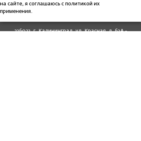
на сайте, я соглашаюсь с политикой их
применения.
236023, г. Калининград, ул. Красная, д. 63А -
прием граждан
236022, г. Калининград, ул. Комсомольская, 51
- юридический адрес
8 (4012) 674-560
- для связи со специалистами
отделов
8-800-707-62-62
Информация
Законодательство