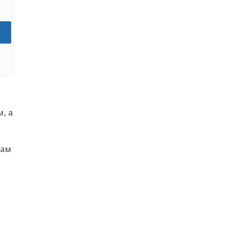
м, а
гам