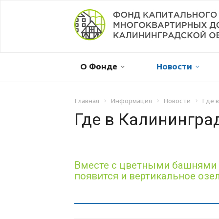
Мой дом в капремонте
О Фонде
Новости
Оплатить онлайн
Личный кабинет
Главная
Информация
Новости
Где 
Где в Калинингра
Отправить обращение
Смена собственника
Вместе с цветными башнями с
появится и вертикальное озе
Рассрочка платежа
Не пришла квитанция