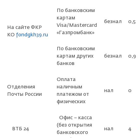
По банковским
картам
безнал
0,5
Visa/Mastercard
На сайте ФКР
«Газпромбанк»
КО
fondgkh39.ru
По банковским
картам других
безнал
0,9
банков
Оплата
Отделения
наличным
нал
0
Почты России
платежом от
физических
Офис – касса
(без открытия
ВТБ 24
нал
4
банковского