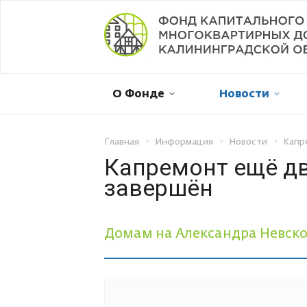
Мой дом в капремонте
О Фонде
Новости
Оплатить онлайн
Личный кабинет
Главная
Информация
Новости
Капр
Капремонт ещё дв
завершён
Отправить обращение
Смена собственника
Домам на Александра Невского
Рассрочка платежа
Не пришла квитанция