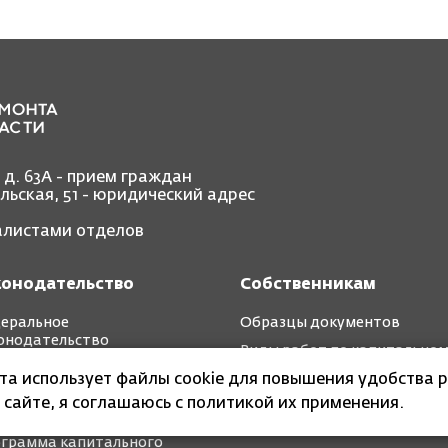
, д. 63А - прием граждан
ольская, 51 - юридический адрес
иалистами отделов
конодательство
Собственникам
еральное
Образцы документов
онодательство
Виды работ по капитально
иональное
ремонту
йта использует файлы cookie для повышения удобства р
онодательство
 сайте, я соглашаюсь с политикой их применения.
ткосрочные планы
грамма капитального