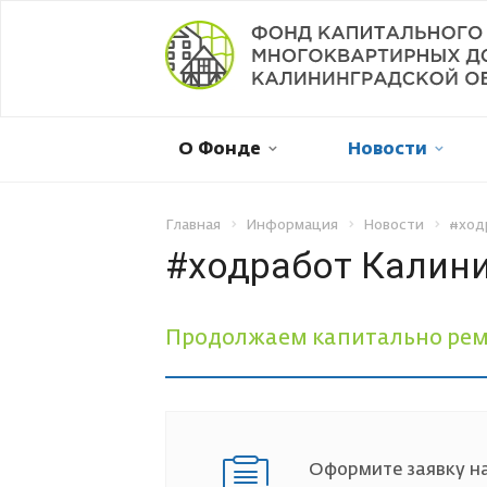
Мой дом в капремонте
О Фонде
Новости
Оплатить онлайн
Личный кабинет
Главная
Информация
Новости
#ход
#ходработ Калин
Отправить обращение
Продолжаем капитально рем
Смена собственника
Рассрочка платежа
Оформите заявку на
Не пришла квитанция