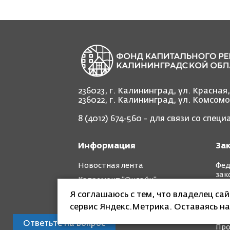
236023, г. Калининград, ул. Красная
236022, г. Калининград, ул. Комсом
8 (4012) 674-560
- для связи со спец
Информация
За
Новостная лента
Фед
зак
Капремонт "Онлайн"
Рег
Я соглашаюсь с тем, что владелец са
Фотоотчет "до" и "после"
зак
сервис Яндекс.Метрика. Оставаясь на
Кра
Ответьте на вопрос
Про