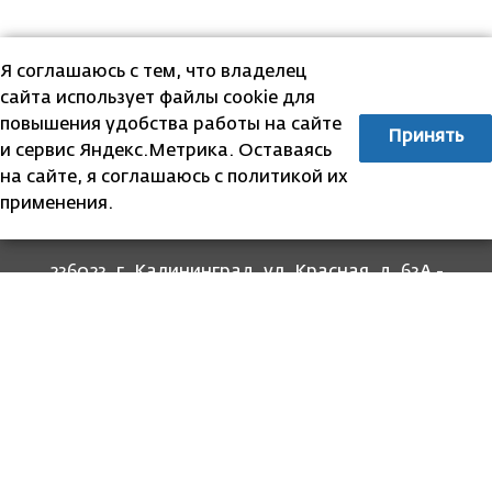
Я соглашаюсь с тем, что владелец
сайта использует файлы cookie для
повышения удобства работы на сайте
Принять
и сервис Яндекс.Метрика. Оставаясь
на сайте, я соглашаюсь с политикой их
применения.
236023, г. Калининград, ул. Красная, д. 63А -
прием граждан
236022, г. Калининград, ул. Комсомольская, 51
- юридический адрес
8 (4012) 674-560
- для связи со специалистами
отделов
8-800-707-62-62
Информация