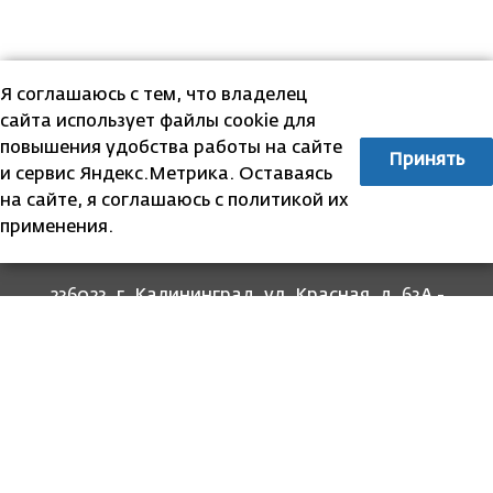
Я соглашаюсь с тем, что владелец
сайта использует файлы cookie для
повышения удобства работы на сайте
Принять
и сервис Яндекс.Метрика. Оставаясь
на сайте, я соглашаюсь с политикой их
применения.
236023, г. Калининград, ул. Красная, д. 63А -
прием граждан
236022, г. Калининград, ул. Комсомольская, 51
- юридический адрес
8 (4012) 674-560
- для связи со специалистами
отделов
8-800-707-62-62