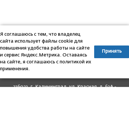
Я соглашаюсь с тем, что владелец
сайта использует файлы cookie для
повышения удобства работы на сайте
Принять
и сервис Яндекс.Метрика. Оставаясь
на сайте, я соглашаюсь с политикой их
применения.
236023, г. Калининград, ул. Красная, д. 63А -
прием граждан
236022, г. Калининград, ул. Комсомольская, 51
- юридический адрес
8 (4012) 674-560
- для связи со специалистами
отделов
8-800-707-62-62