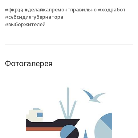
#фкр39 #делайкапремонтправильно #ходработ
#субсидиягубернатора
#выборжителей
Фотогалерея