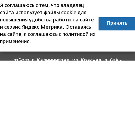
Я соглашаюсь с тем, что владелец
сайта использует файлы cookie для
повышения удобства работы на сайте
Принять
и сервис Яндекс.Метрика. Оставаясь
на сайте, я соглашаюсь с политикой их
применения.
236023, г. Калининград, ул. Красная, д. 63А -
прием граждан
236022, г. Калининград, ул. Комсомольская, 51
- юридический адрес
8 (4012) 674-560
- для связи со специалистами
отделов
8-800-707-62-62
Информация