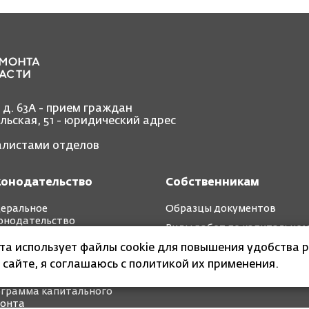
, д. 63А - прием граждан
ольская, 51 - юридический адрес
иалистами отделов
конодательство
Собственникам
еральное
Образцы документов
онодательство
Виды работ по капитально
иональное
ремонту
йта использует файлы cookie для повышения удобства р
онодательство
 сайте, я соглашаюсь с политикой их применения.
ткосрочные планы
грамма капитального
онта