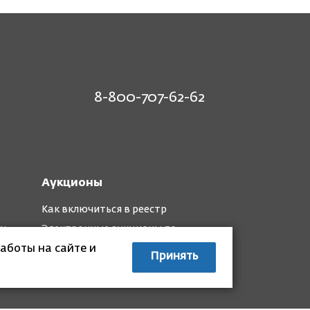
8-800-707-62-62
Аукционы
Как включиться в реестр
му
Электронные аукционы по
капремонту
аботы на сайте и
Принять