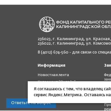
236023, г. Калининград, ул. Красная
236022, г. Калининград, ул. Комсом
8 (4012) 674-560
- для связи со спец
Информация
За
Новостная лента
Фед
зак
Капремонт "Онлайн"
Рег
Я соглашаюсь с тем, что владелец са
Фотоотчет "до" и "после"
зак
сервис Яндекс.Метрика. Оставаясь на
Кра
Ответьте на вопрос
Про
рем