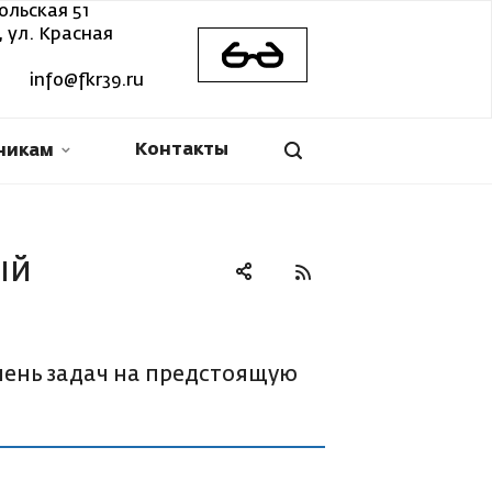
ольская 51
 ул. Красная
info@fkr39.ru
Контакты
никам
ый
чень задач на предстоящую