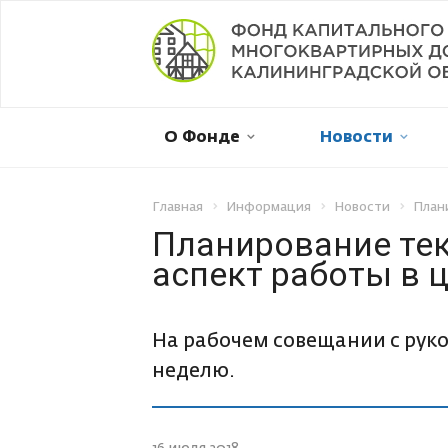
Мой дом в капремонте
О Фонде
Новости
Оплатить онлайн
Личный кабинет
Главная
Информация
Новости
План
Планирование тек
аспект работы в 
Отправить обращение
Смена собственника
На рабочем совещании с рук
неделю.
Рассрочка платежа
Не пришла квитанция