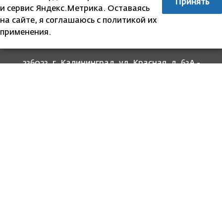
Принять
и сервис Яндекс.Метрика. Оставаясь
на сайте, я соглашаюсь с политикой их
применения.
236023, г. Калининград, ул. Красная, д. 63А -
прием граждан
236022, г. Калининград, ул. Комсомольская, 51
- юридический адрес
8 (4012) 674-560
- для связи со специалистами
отделов
8-800-707-62-62
Информация
Законодательство