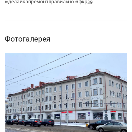
#делайкапремонтправильно #фкр39
Фотогалерея