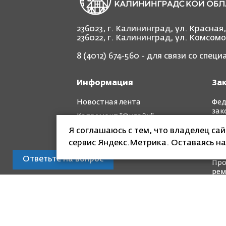
236023, г. Калининград, ул. Красная
236022, г. Калининград, ул. Комсом
8 (4012) 674-560
- для связи со спец
Информация
За
Новостная лента
Фед
зак
Капремонт "Онлайн"
Рег
Я соглашаюсь с тем, что владелец са
Фотоотчет "до" и "после"
зак
сервис Яндекс.Метрика. Оставаясь на
Кра
Ответьте на вопрос
Про
рем
© Специализированная некоммерческая
капитального ремонта общего имущест
Разработка и