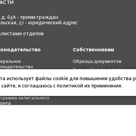
, д. 63А - прием граждан
ольская, 51 - юридический адрес
иалистами отделов
конодательство
Собственникам
еральное
Образцы документов
онодательство
Виды работ по капитально
иональное
ремонту
йта использует файлы cookie для повышения удобства р
онодательство
 сайте, я соглашаюсь с политикой их применения.
ткосрочные планы
грамма капитального
онта
 организация Калининградской области «Фонд
ва в многоквартирных домах»