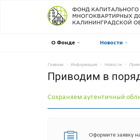
Мой дом в капремонте
О Фонде
Новости
Оплатить онлайн
Личный кабинет
Главная
Информация
Новости
Прив
Приводим в поряд
Отправить обращение
Сохраняем аутентичный обли
Смена собственника
Рассрочка платежа
Оформите заявку на
Не пришла квитанция