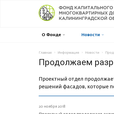
Мой дом в капремонте
О Фонде
Новости
Оплатить онлайн
Личный кабинет
Главная
Информация
Новости
Прод
Продолжаем разр
Отправить обращение
Проектный отдел продолжает
Смена собственника
решений фасадов, которые п
Рассрочка платежа
20 ноября 2018
Не пришла квитанция