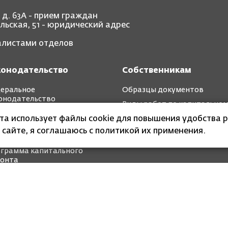
, д. 63А - прием граждан
ольская, 51 - юридический адрес
иалистами отделов
конодательство
Собственникам
еральное
Образцы документов
онодательство
Виды работ по капитально
иональное
ремонту
йта использует файлы cookie для повышения удобства р
онодательство
 сайте, я соглашаюсь с политикой их применения.
ткосрочные планы
грамма капитального
онта
 организация Калининградской области «Фонд
ва в многоквартирных домах»