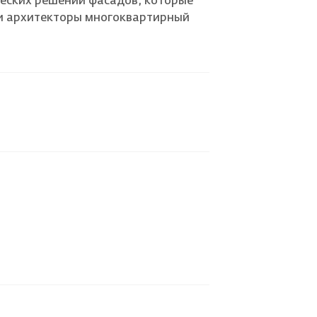
еских решений фасадов, которые
ли архитекторы многоквартирный