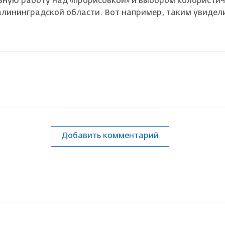
ную работу над «прорисовкой» и выбором колористич
Калининградской области. Вот например, таким увиде
Добавить комментарий