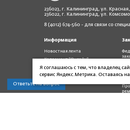
236023, г. Калининград, ул. Красная
236022, г. Калининград, ул. Комсом
8 (4012) 674-560
- для связи со спец
Информация
За
Новостная лента
Фед
зак
Капремонт "Онлайн"
Рег
Я соглашаюсь с тем, что владелец са
Фотоотчет "до" и "после"
зак
сервис Яндекс.Метрика. Оставаясь на
Кра
Ответьте на вопрос
Про
рем
© Специализированная некоммерческая
капитального ремонта общего имущест
Разработка и
поддержка