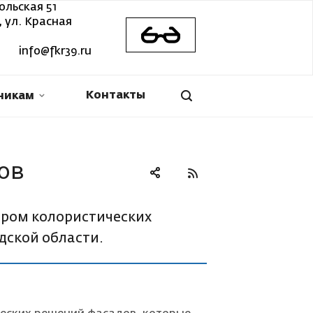
ольская 51
 ул. Красная
info@fkr39.ru
Контакты
никам
ов
ором колористических
дской области.