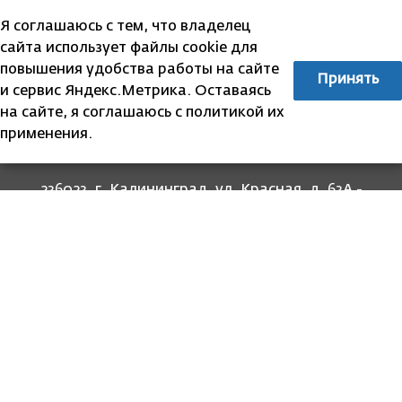
Я соглашаюсь с тем, что владелец
сайта использует файлы cookie для
повышения удобства работы на сайте
Принять
и сервис Яндекс.Метрика. Оставаясь
на сайте, я соглашаюсь с политикой их
применения.
236023, г. Калининград, ул. Красная, д. 63А -
прием граждан
236022, г. Калининград, ул. Комсомольская, 51
- юридический адрес
8 (4012) 674-560
- для связи со специалистами
отделов
8-800-707-62-62
Информация