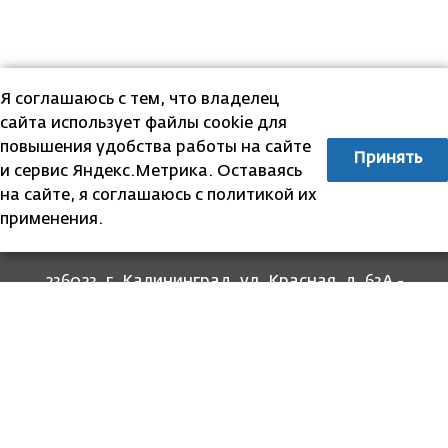
Я соглашаюсь с тем, что владелец
сайта использует файлы cookie для
повышения удобства работы на сайте
Принять
и сервис Яндекс.Метрика. Оставаясь
на сайте, я соглашаюсь с политикой их
применения.
236023, г. Калининград, ул. Красная, д. 63А -
прием граждан
236022, г. Калининград, ул. Комсомольская, 51
- юридический адрес
8 (4012) 674-560
- для связи со специалистами
отделов
8-800-707-62-62