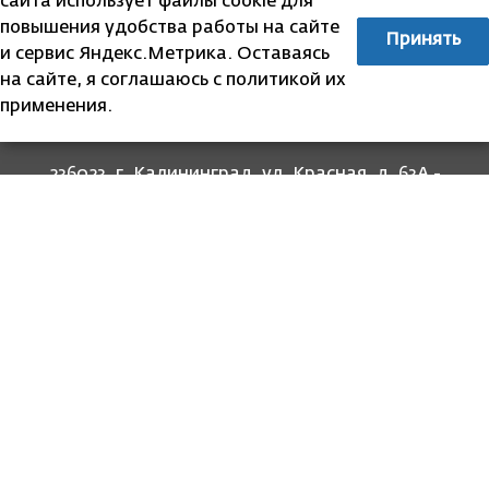
сайта использует файлы cookie для
повышения удобства работы на сайте
Принять
и сервис Яндекс.Метрика. Оставаясь
на сайте, я соглашаюсь с политикой их
применения.
236023, г. Калининград, ул. Красная, д. 63А -
прием граждан
236022, г. Калининград, ул. Комсомольская, 51
- юридический адрес
8 (4012) 674-560
- для связи со специалистами
отделов
8-800-707-62-62
Информация