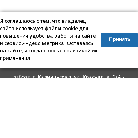
Я соглашаюсь с тем, что владелец
сайта использует файлы cookie для
повышения удобства работы на сайте
Принять
и сервис Яндекс.Метрика. Оставаясь
на сайте, я соглашаюсь с политикой их
применения.
236023, г. Калининград, ул. Красная, д. 63А -
прием граждан
236022, г. Калининград, ул. Комсомольская, 51
- юридический адрес
8 (4012) 674-560
- для связи со специалистами
отделов
8-800-707-62-62
Информация