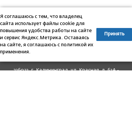
Я соглашаюсь с тем, что владелец
сайта использует файлы cookie для
повышения удобства работы на сайте
Принять
и сервис Яндекс.Метрика. Оставаясь
на сайте, я соглашаюсь с политикой их
применения.
236023, г. Калининград, ул. Красная, д. 63А -
прием граждан
236022, г. Калининград, ул. Комсомольская, 51
- юридический адрес
8 (4012) 674-560
- для связи со специалистами
отделов
8-800-707-62-62
Информация