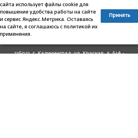
сайта использует файлы cookie для
повышения удобства работы на сайте
Принять
и сервис Яндекс.Метрика. Оставаясь
на сайте, я соглашаюсь с политикой их
применения.
236023, г. Калининград, ул. Красная, д. 63А -
прием граждан
236022, г. Калининград, ул. Комсомольская, 51
- юридический адрес
8 (4012) 674-560
- для связи со специалистами
отделов
8-800-707-62-62
Информация