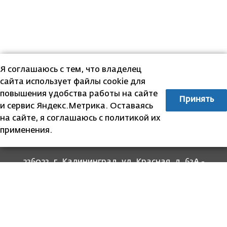
Я соглашаюсь с тем, что владелец
сайта использует файлы cookie для
повышения удобства работы на сайте
Принять
и сервис Яндекс.Метрика. Оставаясь
на сайте, я соглашаюсь с политикой их
применения.
236023, г. Калининград, ул. Красная, д. 63А -
прием граждан
236022, г. Калининград, ул. Комсомольская, 51
- юридический адрес
8 (4012) 674-560
- для связи со специалистами
отделов
8-800-707-62-62