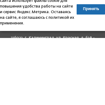
сайта использует файлы cookie для
повышения удобства работы на сайте
Принять
и сервис Яндекс.Метрика. Оставаясь
на сайте, я соглашаюсь с политикой их
применения.
236023, г. Калининград, ул. Красная, д. 63А -
прием граждан
236022, г. Калининград, ул. Комсомольская, 51
- юридический адрес
8 (4012) 674-560
- для связи со специалистами
отделов
8-800-707-62-62
Информация