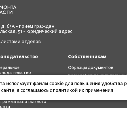
, д. 63А - прием граждан
ольская, 51 - юридический адрес
иалистами отделов
конодательство
Собственникам
еральное
Образцы документов
онодательство
Виды работ по капитально
иональное
ремонту
йта использует файлы cookie для повышения удобства р
онодательство
 сайте, я соглашаюсь с политикой их применения.
ткосрочные планы
грамма капитального
онта
 организация Калининградской области «Фонд