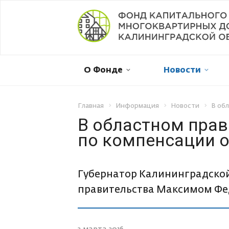
Мой дом в капремонте
О Фонде
Новости
Оплатить онлайн
Личный кабинет
Главная
Информация
Новости
В об
В областном прав
по компенсации о
Отправить обращение
Смена собственника
Губернатор Калининградской
правительства Максимом Фе
Рассрочка платежа
Не пришла квитанция