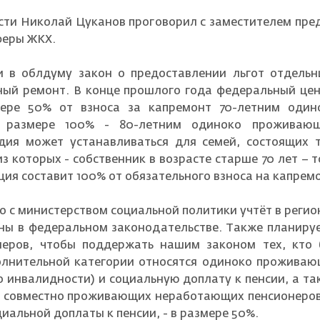
сти Николай Цуканов проговорил с заместителем пре
феры ЖКХ.
и в облдуму закон о предоставлении льгот отдель
ный ремонт. В конце прошлого года федеральный це
ере 50% от взноса за капремонт 70-летним од
 в размере 100% - 80-летним одиноко проживаю
идия может устанавливаться для семей, состоящих
 которых - собственник в возрасте старше 70 лет – 
ция составит 100% от обязательного взноса на капрем
 с министерством социальной политики учтёт в регио
ны в федеральном законодательстве. Также планиру
еров, чтобы поддержать нашим законом тех, кто б
лнительной категории относятся одиноко прожива
о инвалидности) и социальную доплату к пенсии, а т
из совместно проживающих неработающих пенсионеро
циальной доплаты к пенсии, - в размере 50%.