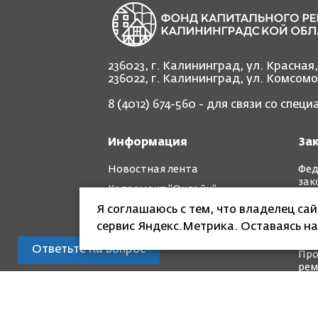
236023, г. Калининград, ул. Красная
236022, г. Калининград, ул. Комсом
8 (4012) 674-560
- для связи со спец
Информация
За
Новостная лента
Фед
зак
Капремонт "Онлайн"
Рег
Я соглашаюсь с тем, что владелец са
Фотоотчет "до" и "после"
зак
сервис Яндекс.Метрика. Оставаясь на
Кра
Ответьте на вопрос
Про
рем
© Специализированная некоммерческая