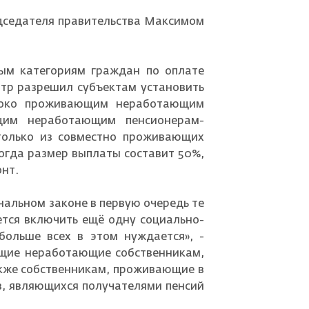
дседателя правительства Максимом
ным категориям граждан по оплате
нтр разрешил субъектам установить
иноко проживающим неработающим
щим неработающим пенсионерам-
 только из совместно проживающих
тогда размер выплаты составит 50%,
онт.
нальном законе в первую очередь те
ется включить ещё одну социально-
ольше всех в этом нуждается», -
ющие неработающие собственникам,
акже собственникам, проживающие в
в, являющихся получателями пенсий