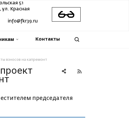
ольская 51
 ул. Красная
info@fkr39.ru
Контакты
никам
ты взносов на капремонт
опроект
нт
местителем председателя