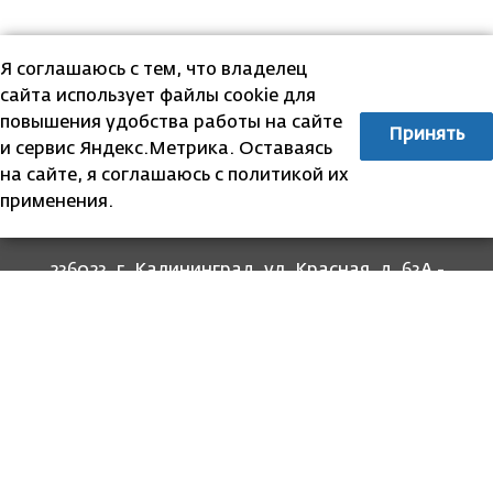
Я соглашаюсь с тем, что владелец
сайта использует файлы cookie для
повышения удобства работы на сайте
Принять
и сервис Яндекс.Метрика. Оставаясь
на сайте, я соглашаюсь с политикой их
применения.
236023, г. Калининград, ул. Красная, д. 63А -
прием граждан
236022, г. Калининград, ул. Комсомольская, 51
- юридический адрес
8 (4012) 674-560
- для связи со специалистами
отделов
8-800-707-62-62
Информация