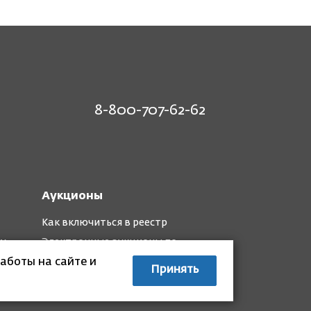
8-800-707-62-62
Аукционы
Как включиться в реестр
му
Электронные аукционы по
капремонту
аботы на сайте и
Принять