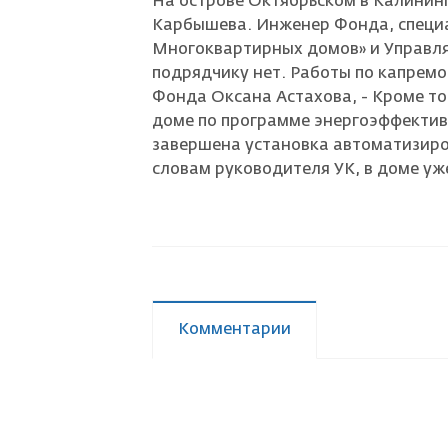
На острове Октябрьском в Калинин
Карбышева. Инженер Фонда, специа
Страховой случай
Многоквартирных домов» и Управля
подрядчику нет. Работы по капремо
Фонда Оксана Астахова, - Кроме тог
доме по программе энергоэффектив
завершена установка автоматизиро
словам руководителя УК, в доме уже
Комментарии