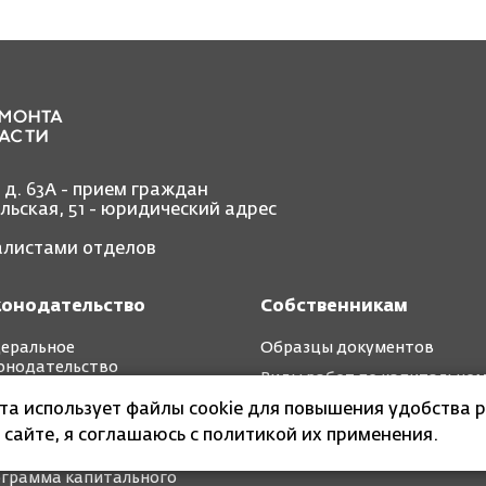
, д. 63А - прием граждан
ольская, 51 - юридический адрес
иалистами отделов
конодательство
Собственникам
еральное
Образцы документов
онодательство
Виды работ по капитально
иональное
ремонту
йта использует файлы cookie для повышения удобства р
онодательство
 сайте, я соглашаюсь с политикой их применения.
ткосрочные планы
грамма капитального