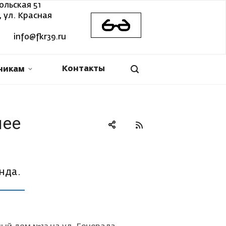
ольская 51
 ул. Красная
info@fkr39.ru
Контакты
никам
лее
онда.