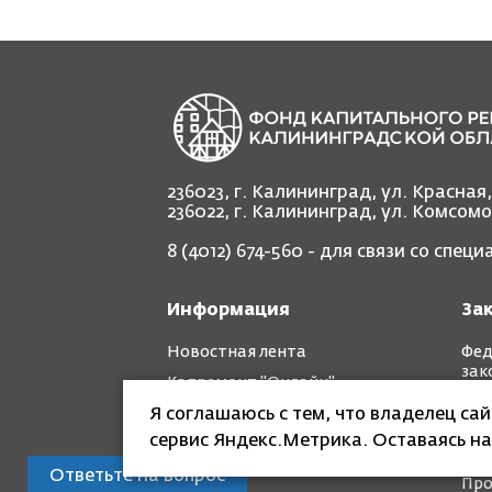
236023, г. Калининград, ул. Красная
236022, г. Калининград, ул. Комсом
8 (4012) 674-560
- для связи со спец
Информация
За
Новостная лента
Фед
зак
Капремонт "Онлайн"
Рег
Я соглашаюсь с тем, что владелец са
Фотоотчет "до" и "после"
зак
сервис Яндекс.Метрика. Оставаясь на
Кра
Ответьте на вопрос
Про