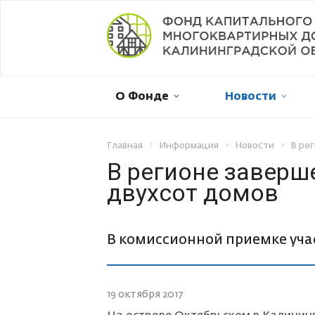
Мой дом в капремонте
О Фонде
Новости
Оплатить онлайн
Личный кабинет
Главная
Информация
Новости
В ре
В регионе заверш
двухсот домов
Отправить обращение
Смена собственника
В комиссионной приемке уч
Рассрочка платежа
19 октября 2017
Не пришла квитанция