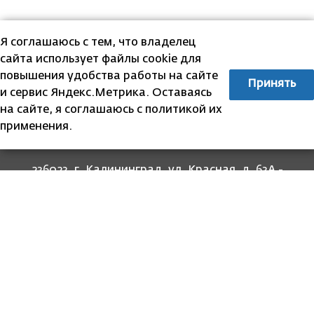
Я соглашаюсь с тем, что владелец
сайта использует файлы cookie для
повышения удобства работы на сайте
Принять
и сервис Яндекс.Метрика. Оставаясь
на сайте, я соглашаюсь с политикой их
применения.
236023, г. Калининград, ул. Красная, д. 63А -
прием граждан
236022, г. Калининград, ул. Комсомольская, 51
- юридический адрес
8 (4012) 674-560
- для связи со специалистами
отделов
8-800-707-62-62
Информация