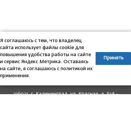
Я соглашаюсь с тем, что владелец
сайта использует файлы cookie для
повышения удобства работы на сайте
Принять
и сервис Яндекс.Метрика. Оставаясь
на сайте, я соглашаюсь с политикой их
применения.
236023, г. Калининград, ул. Красная, д. 63А -
прием граждан
236022, г. Калининград, ул. Комсомольская, 51
- юридический адрес
8 (4012) 674-560
- для связи со специалистами
отделов
8-800-707-62-62