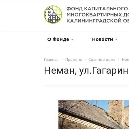
Мой дом в капремонте
О Фонде
Новости
Оплатить онлайн
Личный кабинет
Главная
Проекты
Сданные дома
Нем
Неман, ул.Гагарина
Отправить обращение
Смена собственника
Рассрочка платежа
Не пришла квитанция