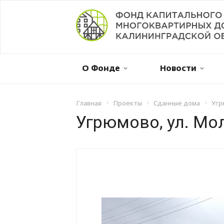
Мой дом в капремонте
О Фонде
Новости
Оплатить онлайн
Личный кабинет
Главная
Проекты
Сданные дома
Угр
Угрюмово, ул. Мол
Отправить обращение
Смена собственника
Рассрочка платежа
Не пришла квитанция