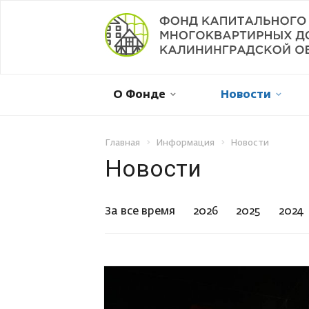
Мой дом в капремонте
О Фонде
Новости
Оплатить онлайн
Личный кабинет
Главная
Информация
Новости
Новости
Отправить обращение
За все время
2026
2025
2024
Смена собственника
Рассрочка платежа
Не пришла квитанция