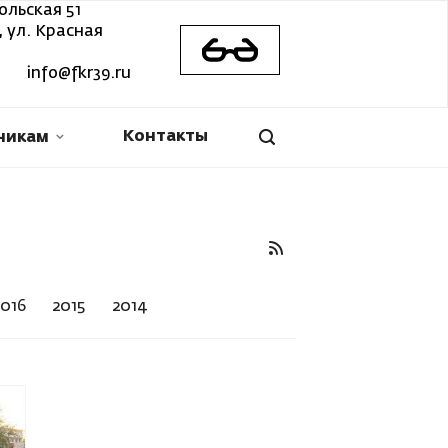
ольская 51
 ул. Красная
info@fkr39.ru
Контакты
никам
2016
2015
2014