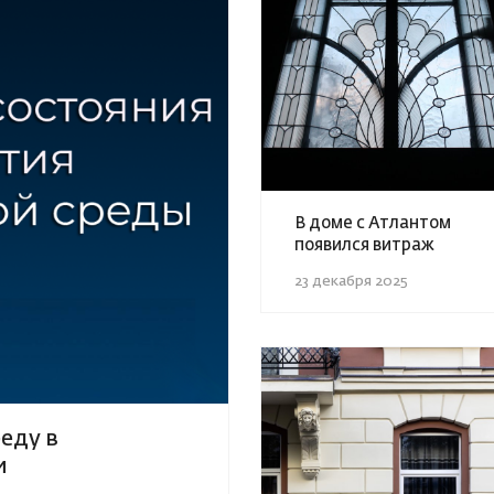
В доме с Атлантом
появился витраж
23 декабря 2025
еду в
и