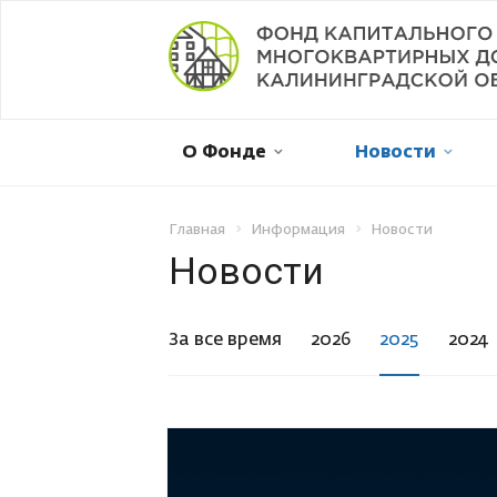
Мой дом в капремонте
О Фонде
Новости
Оплатить онлайн
Личный кабинет
Главная
Информация
Новости
Новости
Отправить обращение
За все время
2026
2025
2024
Смена собственника
Рассрочка платежа
Не пришла квитанция