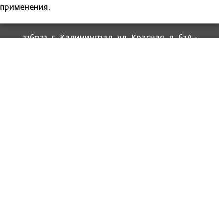
применения.
236023, г. Калининград, ул. Красная, д. 63А -
прием граждан
236022, г. Калининград, ул. Комсомольская, 51
- юридический адрес
8 (4012) 674-560
- для связи со специалистами
отделов
8-800-707-62-62
Информация
Законодательство