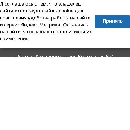
Я соглашаюсь с тем, что владелец
сайта использует файлы cookie для
повышения удобства работы на сайте
Принять
и сервис Яндекс.Метрика. Оставаясь
на сайте, я соглашаюсь с политикой их
применения.
236023, г. Калининград, ул. Красная, д. 63А -
прием граждан
236022, г. Калининград, ул. Комсомольская, 51
- юридический адрес
8 (4012) 674-560
- для связи со специалистами
отделов
8-800-707-62-62
Информация