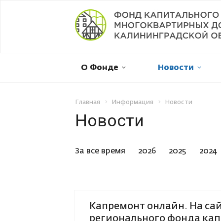
Мой дом в капремонте
О Фонде
Новости
Оплатить онлайн
Личный кабинет
Главная
Информация
Новости
Новости
Отправить обращение
За все время
2026
2025
2024
Смена собственника
Рассрочка платежа
Капремонт онлайн. На са
Не пришла квитанция
регионального фонда ка