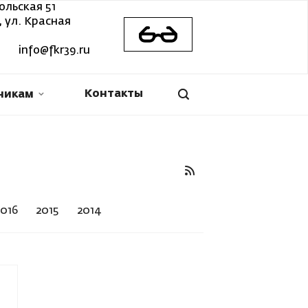
ольская 51
 ул. Красная
info@fkr39.ru
Контакты
никам
2016
2015
2014