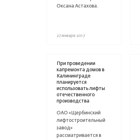
Оксана Астахова.
27 января 2017
При проведении
капремонта домов в
Калининграде
планируется
использовать лифты
отечественного
производства
ОАО «Щербинский
лифтостроительный
завод»
рассматривается в