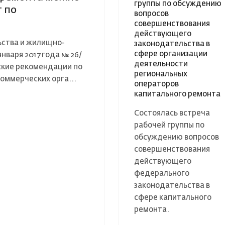
группы по обсуждению
 по
вопросов
совершенствования
действующего
ства и жилищно-
законодательства в
сфере организации
нваря 2017 года № 26/
деятельности
ские рекомендации по
региональных
оммерческих орга...
операторов
капитального ремонта
Состоялась встреча
рабочей группы по
обсуждению вопросов
совершенствования
действующего
федерального
законодательства в
сфере капитального
ремонта.