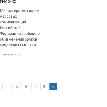
ГИС ЖКХ
Министерство связи и
массовых
коммуникаций
Российской
Федерации сообщило
об изменении сроков
внедрения ГИС ЖКХ
9 января 2017
...
5
6
7
8
9