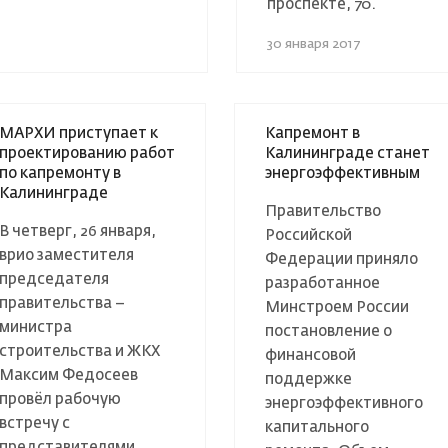
проспекте, 70.
30 января 2017
МАРХИ приступает к
Капремонт в
проектированию работ
Калининграде станет
по капремонту в
энергоэффективным
Калининграде
Правительство
В четверг, 26 января,
Российской
врио заместителя
Федерации приняло
председателя
разработанное
правительства –
Минстроем России
министра
постановление о
строительства и ЖКХ
финансовой
Максим Федосеев
поддержке
провёл рабочую
энергоэффективного
встречу с
капитального
представителями